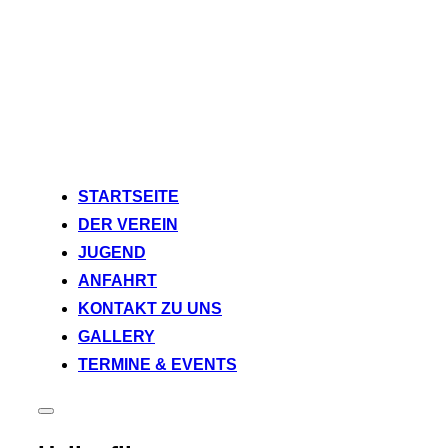
Zum
STARTSEITE
Inhalt
DER VEREIN
springen
JUGEND
ANFAHRT
KONTAKT ZU UNS
GALLERY
TERMINE & EVENTS
Seitenleiste
&