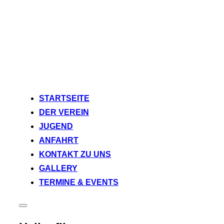
Zum
STARTSEITE
Inhalt
DER VEREIN
springen
JUGEND
ANFAHRT
KONTAKT ZU UNS
GALLERY
TERMINE & EVENTS
Seitenleiste
&